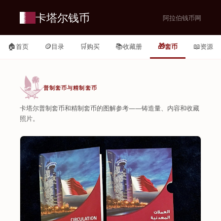
卡塔尔钱币
阿拉伯钱币网
🏠
🪙
🛒
📚
🎁
📖
首页
目录
购买
收藏册
套币
资源
普制套币与精制套币
卡塔尔普制套币和精制套币的图解参考——铸造量、内容和收藏
照片。