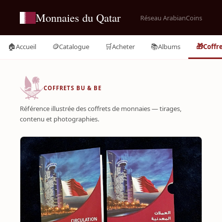
Monnaies du Qatar
Réseau ArabianCoins
🏠
🪙
🛒
📚
🎁
Accueil
Catalogue
Acheter
Albums
Coffr
COFFRETS BU & BE
Référence illustrée des coffrets de monnaies — tirages,
contenu et photographies.