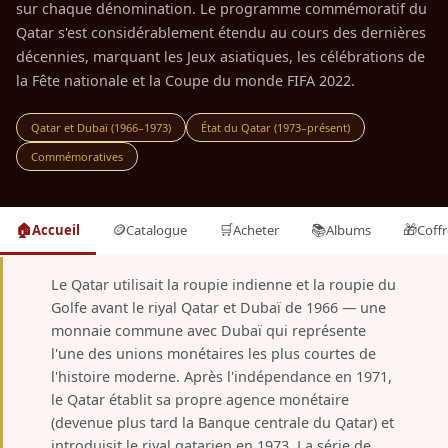
sur chaque dénomination. Le programme commémoratif du
Qatar s'est considérablement étendu au cours des dernières
décennies, marquant les Jeux asiatiques, les célébrations de
la Fête nationale et la Coupe du monde FIFA 2022.
Qatar et Dubaï (1966–1973)
État du Qatar (1973–présent)
Commémoratives
🏠
🪙
🛒
📚
🎁
Accueil
Catalogue
Acheter
Albums
Coffr
Le Qatar utilisait la roupie indienne et la roupie du
Golfe avant le riyal Qatar et Dubaï de 1966 — une
monnaie commune avec Dubaï qui représente
l'une des unions monétaires les plus courtes de
l'histoire moderne. Après l'indépendance en 1971,
le Qatar établit sa propre agence monétaire
(devenue plus tard la Banque centrale du Qatar) et
introduisit le riyal qatarien en 1973. La série de