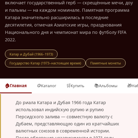
включает государственный герб — скрещённые мечи, доу
и пальмы — на каждом номинале. Памятная программа
Катара значительно расширилась в последние
десятилетия, отмечая Азиатские игры, празднования
Национального дня и чемпионат мира по футболу FIFA
2022.
Катар и Дубай (1966–1973)
Государство Катар (1973–настоящее время)
Памятные монеты
🏠
🪙
🛒
📚
🎁
Главная
Каталог
Купить
Альбомы
На
До риала Катара и Дубая 1966 года Катар
использовал индийскую рупию и рупию
Персидского залива — совместную валюту с
Дубаем, представляющую один из кратчайших
валютных союзов в современной истории.
После обретения независимости в 1971 году