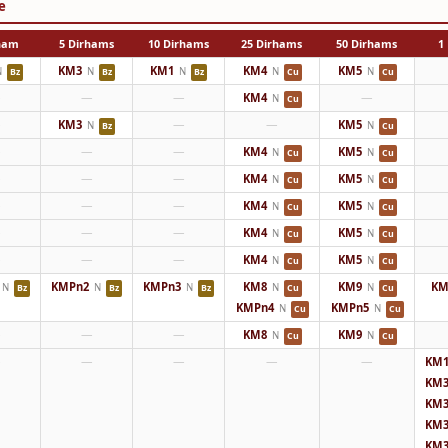
e
rham
5 Dirhams
10 Dirhams
25 Dirhams
50 Dirhams
1 
KM3
KM1
KM4
KM5
N
N
N
N
N
Bz
Bz
Bz
Cu
Cu
—
—
—
KM4
—
N
Cu
—
KM3
—
—
KM5
N
N
Bz
Cu
—
—
—
KM4
KM5
N
N
Cu
Cu
—
—
—
KM4
KM5
N
N
Cu
Cu
—
—
—
KM4
KM5
N
N
Cu
Cu
—
—
—
KM4
KM5
N
N
Cu
Cu
—
—
—
KM4
KM5
N
N
Cu
Cu
KMPn2
KMPn3
KM8
KM9
KM
N
N
N
N
N
Bz
Bz
Bz
Cu
Cu
KMPn4
KMPn5
N
N
Cu
Cu
—
—
—
KM8
KM9
N
N
Cu
Cu
—
—
—
—
—
KM1
KM3
KM3
KM3
KM3