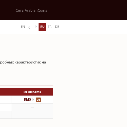
Сеть ArabianCoins
EN
ع
中
RU
FR
DE
робных характеристик на
50 Dirhams
KM5
N
Cu
—
—