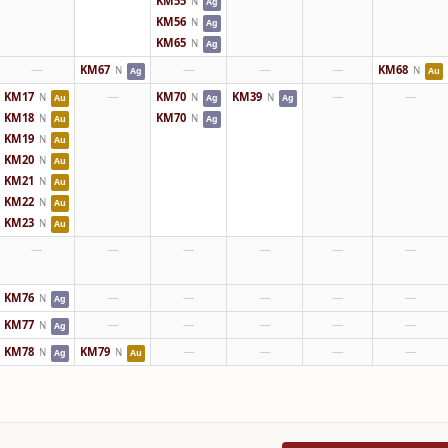
KM55
N
Ag
KM56
N
Ag
KM65
N
Ag
—
KM67
—
—
—
KM68
N
N
Ag
Au
KM17
—
KM70
KM39
—
—
N
N
N
Au
Ag
Ag
KM18
KM70
N
N
Au
Ag
KM19
N
Au
KM20
N
Au
KM21
N
Au
KM22
N
Au
KM23
N
Au
—
—
—
—
—
—
KM76
—
—
—
—
—
N
Ag
KM77
—
—
—
—
—
N
Ag
KM78
KM79
—
—
—
—
N
N
Ag
Au