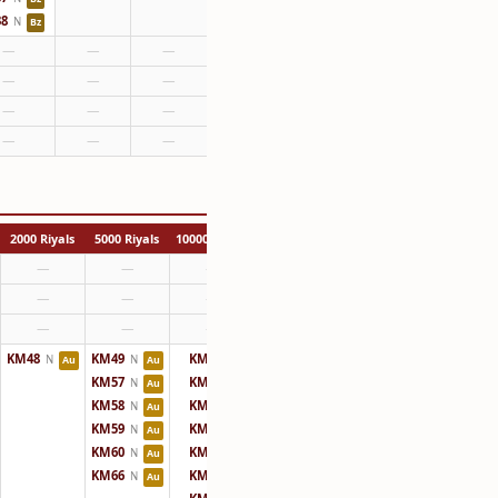
8
N
Bz
—
—
—
—
—
—
—
—
—
—
—
—
2000 Riyals
5000 Riyals
10000 Riyals
—
—
—
—
—
—
—
—
—
KM48
KM49
KM50
N
N
N
Au
Au
KM57
KM51
N
N
Au
KM58
KM52
N
N
Au
KM59
KM61
N
N
Au
KM60
KM62
N
N
Au
KM66
KM63
N
N
Au