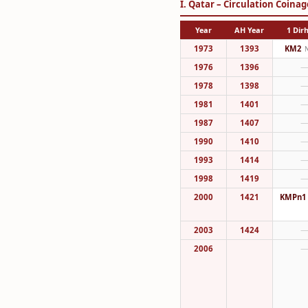
I. Qatar – Circulation Coinag
Year
AH Year
1 Di
1973
1393
KM2
1976
1396
1978
1398
1981
1401
1987
1407
1990
1410
1993
1414
1998
1419
2000
1421
KMPn1
2003
1424
2006