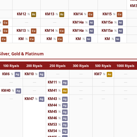
KM3
—
KM12
KM13
KM14
KM15
N
N
N
N
Bz
Bz
Cu
Cu
—
—
KM14a
KM15a
N
N
N
Cu
Ni
Ni
KM13
KM14
KM14a
KM15a
N
N
N
N
N
Cu
Cu
Cu
Ni
Ni
KM
KM
KM
KM
N
N
N
N
Cu
Cu
Cu
Ni
Ni
ilver, Gold & Platinum
100 Riyals
200 Riyals
250 Riyals
300 Riyals
500 Riyals
1000 Riyals
KM6
KM10
—
—
KM7
—
N
N
N
Ag
Ag
Au
—
—
KM11
—
—
—
N
Ag
KM40
—
KM41
—
—
—
N
N
Ag
Au
—
KM47
KM43
—
—
—
N
N
Ag
Ag
KM44
N
Ag
KM45
N
Ag
KM46
N
Ag
KM53
N
Ag
KM54
N
Ag