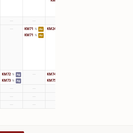
KM64
N
—
—
—
—
KM71
KM24
N
N
Au
Au
KM71
N
Au
KM72
—
KM74
N
N
Ag
Au
KM73
KM75
N
N
Ag
Au
—
—
—
—
—
—
—
—
—