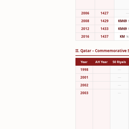
2006
1427
2008
1429
KM69
2012
1433
KM69
2016
1437
KM
N
II. Qatar – Commemorative S
Year
AH Year
50 Riyals
1998
—
2001
—
2002
—
2003
—