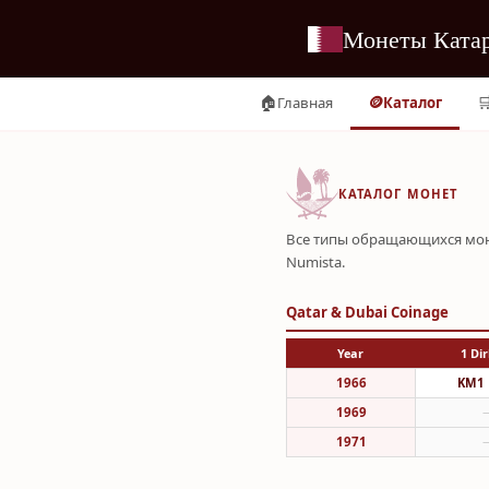
Монеты Ката
🏠
🪙

Главная
Каталог
КАТАЛОГ МОНЕТ
Все типы обращающихся мон
Numista.
Qatar & Dubai Coinage
Year
1 Di
1966
KM1
1969
1971