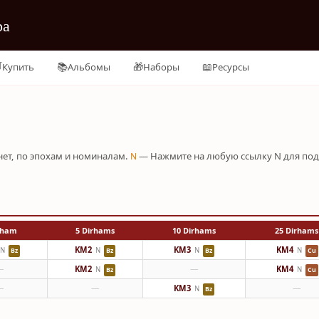
ра

📚
🎁
📖
Купить
Альбомы
Наборы
Ресурсы
ет, по эпохам и номиналам.
— Нажмите на любую ссылку N для под
N
rham
5 Dirhams
10 Dirhams
25 Dirhams
KM2
KM3
KM4
N
N
N
N
Bz
Bz
Bz
Cu
—
KM2
—
KM4
N
N
Bz
Cu
—
—
KM3
—
N
Bz