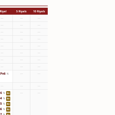
Riyal
5 Riyals
10 Riyals
—
—
—
—
—
—
—
—
—
—
—
—
—
—
—
—
—
—
—
—
—
—
—
—
Pn6
—
—
N
—
—
—
6
—
—
N
Bz
4
N
Bz
5
N
Bz
6
N
Bz
7
N
Bz