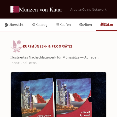
Münzen von Katar
ArabianCoins Netzwerk
🏠
🪙
🛒
📚
🎁
Übersicht
Katalog
Kaufen
Alben
Sätze
KURSMÜNZEN- & PROOFSÄTZE
Illustriertes Nachschlagewerk für Münzsätze — Auflagen,
Inhalt und Fotos.