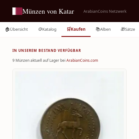
Münzen von Katar
ArabianCoins Netzwerk
🏠
🪙
🛒
📚
🎁
Übersicht
Katalog
Kaufen
Alben
Sätze
IN UNSEREM BESTAND VERFÜGBAR
9 Münzen aktuell auf Lager bei
ArabianCoins.com