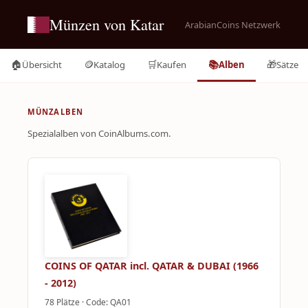
Münzen von Katar
ArabianCoins Netzwerk
🏠
🪙
🛒
📚
🎁
Übersicht
Katalog
Kaufen
Alben
Sätze
MÜNZALBEN
Spezialalben von CoinAlbums.com.
COINS OF QATAR incl. QATAR & DUBAI (1966
- 2012)
78 Plätze · Code: QA01