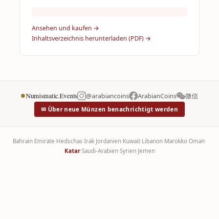
Ansehen und kaufen →
Inhaltsverzeichnis herunterladen (PDF) →
Numismatic.Events
@arabiancoins
ArabianCoins
微信
✉ Über neue Münzen benachrichtigt werden
Bahrain
·
Emirate
·
Hedschas
·
Irak
·
Jordanien
·
Kuwait
·
Libanon
·
Marokko
·
Oman
·
Katar
·
Saudi-Arabien
·
Syrien
·
Jemen