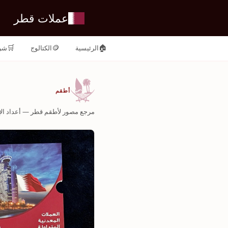
عملات قطر
🛒
🪙
🏠
الرئيسية
الكتالوج
شر
أطقم
مرجع مصور لأطقم قطر — أعداد الإ