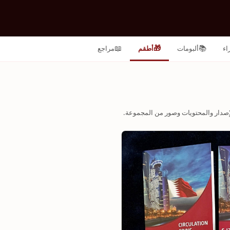
📖
🎁
📚
اء
ألبومات
أطقم
مراجع
صدار والمحتويات وصور من المجموعة.