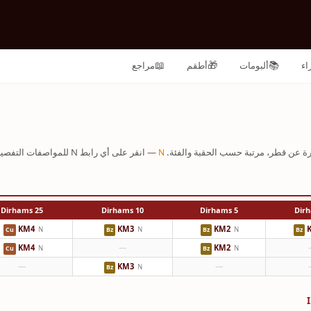
📖
🎁
📚
اء
ألبومات
أطقم
مراجع
درة عن قطر، مرتبة حسب الحقبة والفئة.
— انقر على أي رابط N للمواصفات التفصيلية على نوميستا.
N
25 Dirhams
10 Dirhams
5 Dirhams
KM4
KM3
KM2
N
N
N
Cu
Bz
Bz
Bz
KM4
—
KM2
N
N
Cu
Bz
—
KM3
—
N
Bz