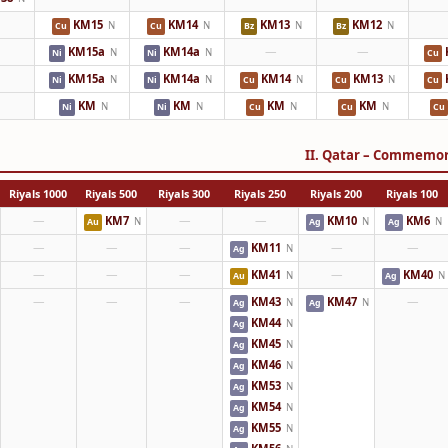
KM15
KM14
KM13
KM12
N
N
N
N
Cu
Cu
Bz
Bz
KM15a
KM14a
—
—
N
N
Ni
Ni
Cu
KM15a
KM14a
KM14
KM13
N
N
N
N
Ni
Ni
Cu
Cu
Cu
KM
KM
KM
KM
N
N
N
N
Ni
Ni
Cu
Cu
Cu
II. Qatar – Commemora
1000 Riyals
500 Riyals
300 Riyals
250 Riyals
200 Riyals
100 Riyals
—
KM7
—
—
KM10
KM6
N
N
N
Au
Ag
Ag
—
—
—
KM11
—
—
N
Ag
—
—
—
KM41
—
KM40
N
N
Au
Ag
—
—
—
KM43
KM47
—
N
N
Ag
Ag
KM44
N
Ag
KM45
N
Ag
KM46
N
Ag
KM53
N
Ag
KM54
N
Ag
KM55
N
Ag