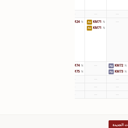
—
—
—
KM24
KM71
—
N
N
Au
Au
KM71
N
Au
KM74
—
KM72
N
N
Au
Ag
KM75
KM73
N
N
Au
Ag
—
—
—
—
—
—
—
—
—
ت الجديدة