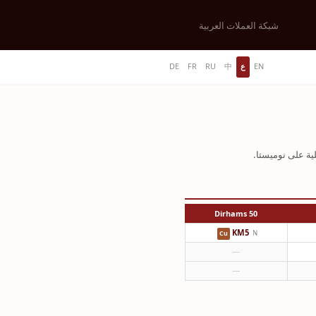
شبكة العملات العربية
EN
ع
中
RU
FR
DE
50 Dirhams
KM5
N
Cu
—
—