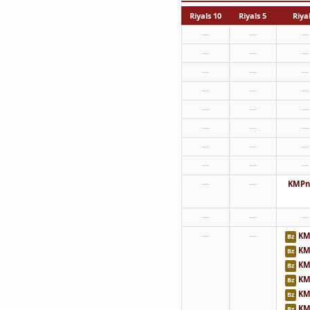
10 Riyals
5 Riyals
—
—
—
—
—
—
—
—
—
—
—
—
—
—
—
—
—
—
—
—
—
—
—
—
—
—
KMPn
—
—
—
—
—
KM
Bz
KM
Bz
KM
Bz
KM
Bz
KM
Bz
KM
Bz