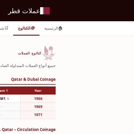
عملات قطر
🛒
🪙
🏠
الرئيسية
الكتالوج
شر
كتالوج العملات
جميع أنواع العملات المتداولة الصا
Qatar & Dubai Coinage
1 Dirham
Year
KM1
1966
N
—
1969
—
1971
I. Qatar – Circulation Coinage