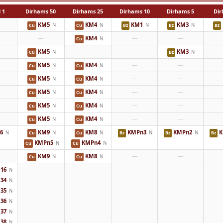
1 Riyal
50 Dirhams
25 Dirhams
10 Dirhams
5 Dirhams
KM5
KM4
KM1
KM3
N
N
N
N
Cu
Cu
Bz
Bz
Bz
—
KM4
—
—
N
Cu
KM5
—
—
KM3
N
N
Cu
Bz
KM5
KM4
—
—
N
N
Cu
Cu
KM5
KM4
—
—
N
N
Cu
Cu
KM5
KM4
—
—
N
N
Cu
Cu
KM5
KM4
—
—
N
N
Cu
Cu
KM5
KM4
—
—
N
N
Cu
Cu
6
KM9
KM8
KMPn3
KMPn2
K
N
N
N
N
N
Cu
Cu
Bz
Bz
Bz
KMPn5
KMPn4
N
N
Cu
Cu
KM9
KM8
—
—
N
N
Cu
Cu
16
—
—
—
—
N
34
N
35
N
36
N
37
N
38
N