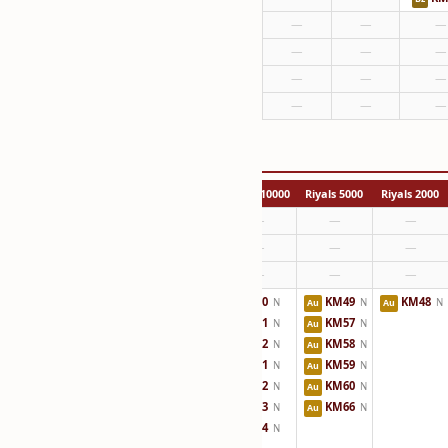
—
—
—
—
—
—
—
—
—
—
—
—
10000 Riyals
5000 Riyals
2000 Riyals
—
—
—
—
—
—
—
—
—
KM50
KM49
KM48
N
N
N
Au
Au
KM51
KM57
N
N
Au
KM52
KM58
N
N
Au
KM61
KM59
N
N
Au
KM62
KM60
N
N
Au
KM63
KM66
N
N
Au
KM64
N