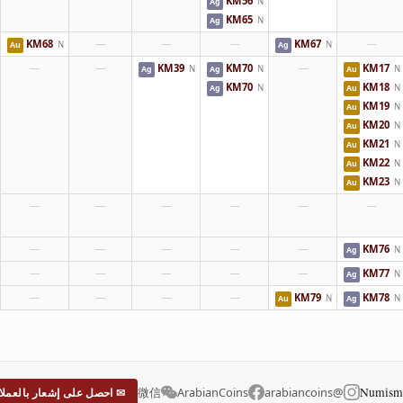
KM56
N
Ag
KM65
N
Ag
KM68
—
—
—
KM67
—
N
N
Au
Ag
—
—
KM39
KM70
—
KM17
N
N
N
Ag
Ag
Au
KM70
KM18
N
N
Ag
Au
KM19
N
Au
KM20
N
Au
KM21
N
Au
KM22
N
Au
KM23
N
Au
—
—
—
—
—
—
—
—
—
—
—
KM76
N
Ag
—
—
—
—
—
KM77
N
Ag
—
—
—
—
KM79
KM78
N
N
Au
Ag
Numisma
微信
ArabianCoins
@arabiancoins
✉ احصل على إشعار بالعملا