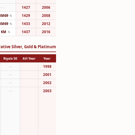
—
1427
2006
KM69
1429
2008
N
KM69
1433
2012
N
KM
1437
2016
N
tive Silver, Gold & Platinum
50 Riyals
AH Year
Year
—
1998
—
2001
—
2002
—
2003