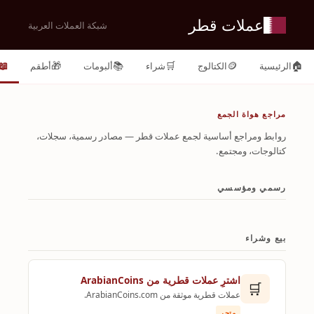
عملات قطر
شبكة العملات العربية
📖
🎁
📚
🛒
🪙
🏠
الرئيسية
الكتالوج
شراء
ألبومات
أطقم
مراجع هواة الجمع
روابط ومراجع أساسية لجمع عملات قطر — مصادر رسمية، سجلات،
كتالوجات، ومجتمع.
رسمي ومؤسسي
بيع وشراء
اشترِ عملات قطرية من ArabianCoins
🛒
عملات قطرية موثقة من ArabianCoins.com.
متجر